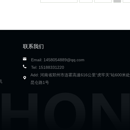
联系我们
Email: 1458054889@qq.com
Tel: 15188331220
Add: 河南省郑州市连霍高速616公里“虎牢关”站600米处
机
昆仑路1号